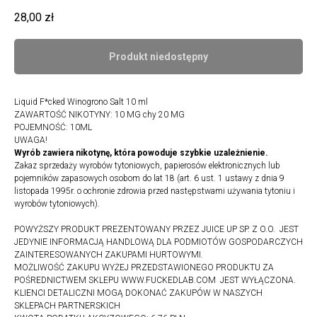
28,00
zł
Produkt niedostępny
Liquid F*cked Winogrono Salt 10 ml
ZAWARTOŚĆ NIKOTYNY: 10 MG chy 20 MG
POJEMNOŚĆ: 10ML
UWAGA!
Wyrób zawiera nikotynę, która powoduje szybkie uzależnienie.
Zakaz sprzedaży wyrobów tytoniowych, papierosów elektronicznych lub
pojemników zapasowych osobom do lat 18 (art. 6 ust. 1 ustawy z dnia 9
listopada 1995r. o ochronie zdrowia przed następstwami używania tytoniu i
wyrobów tytoniowych).
POWYŻSZY PRODUKT PREZENTOWANY PRZEZ JUICE UP SP. Z O.O. JEST
JEDYNIE INFORMACJĄ HANDLOWĄ DLA PODMIOTÓW GOSPODARCZYCH
ZAINTERESOWANYCH ZAKUPAMI HURTOWYMI.
MOŻLIWOŚĆ ZAKUPU WYŻEJ PRZEDSTAWIONEGO PRODUKTU ZA
POŚREDNICTWEM SKLEPU WWW.FUCKEDLAB.COM JEST WYŁĄCZONA.
KLIENCI DETALICZNI MOGĄ DOKONAĆ ZAKUPÓW W NASZYCH
SKLEPACH PARTNERSKICH