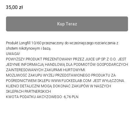
35,00
zł
Kup Teraz
Produkt Longfill 10/60 przeznaczony do wcześniejszego rozcieńczenia z
shotem nikotynowym i bazą.
UWAGA!
POWYŻSZY PRODUKT PREZENTOWANY PRZEZ JUICE UP SP. Z O.O. JEST
JEDYNIE INFORMACJĄ HANDLOWĄ DLA PODMIOTÓW GOSPODARCZYCH
ZAINTERESOWANYCH ZAKUPAMI HURTOWYMI.
MOŻLIWOŚĆ ZAKUPU WYŻEJ PRZEDSTAWIONEGO PRODUKTU ZA
POŚREDNICTWEM SKLEPU WWW.FUCKEDLAB.COM JEST WYŁĄCZONA.
KLIENCI DETALICZNI MOGĄ DOKONAĆ ZAKUPÓW W NASZYCH
SKLEPACH PARTNERSKICH
KWOTA PODATKU AKCYZOWEGO: 6,76 PLN.