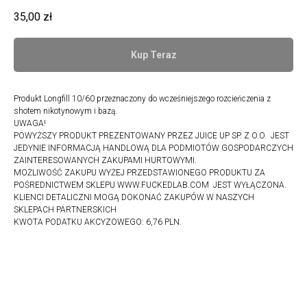
35,00
zł
Kup Teraz
Produkt Longfill 10/60 przeznaczony do wcześniejszego rozcieńczenia z
shotem nikotynowym i bazą.
UWAGA!
POWYŻSZY PRODUKT PREZENTOWANY PRZEZ JUICE UP SP. Z O.O. JEST
JEDYNIE INFORMACJĄ HANDLOWĄ DLA PODMIOTÓW GOSPODARCZYCH
ZAINTERESOWANYCH ZAKUPAMI HURTOWYMI.
MOŻLIWOŚĆ ZAKUPU WYŻEJ PRZEDSTAWIONEGO PRODUKTU ZA
POŚREDNICTWEM SKLEPU WWW.FUCKEDLAB.COM JEST WYŁĄCZONA.
KLIENCI DETALICZNI MOGĄ DOKONAĆ ZAKUPÓW W NASZYCH
SKLEPACH PARTNERSKICH
KWOTA PODATKU AKCYZOWEGO: 6,76 PLN.